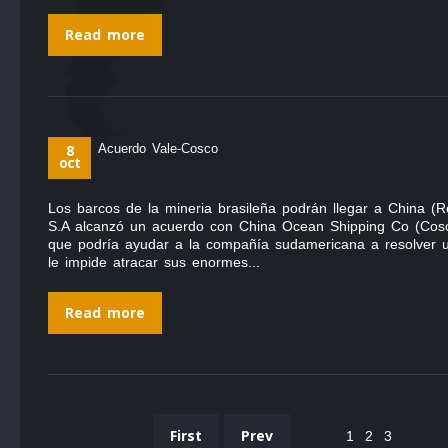
Read more
8
Acuerdo Vale-Cosco
oct
Los barcos de la mineria brasileña podrán llegar a China (Re
S.A alcanzó un acuerdo con China Ocean Shipping Co (Cosco
que podría ayudar a la compañía sudamericana a resolver 
le impide atracar sus enormes...
Read more
First
Prev
1
2
3