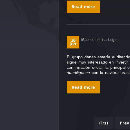
Read more
26
Maersk mira a Log-in
jun
El grupo danés estaría auditando
sigue muy interesado en invertir
confirmación oficial, la princip
duediligence
con la naviera bras
Read more
First
Prev